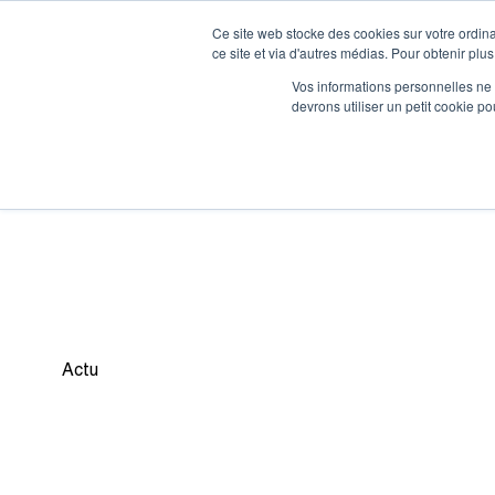
Ce site web stocke des cookies sur votre ordina
ce site et via d'autres médias. Pour obtenir plus
Vos informations personnelles ne f
devrons utiliser un petit cookie 
Accueil
»
Nos actualités
»
CrossFit débutants
CROSSFIT DÉBUTANTS
Actu
29 janvier 2025