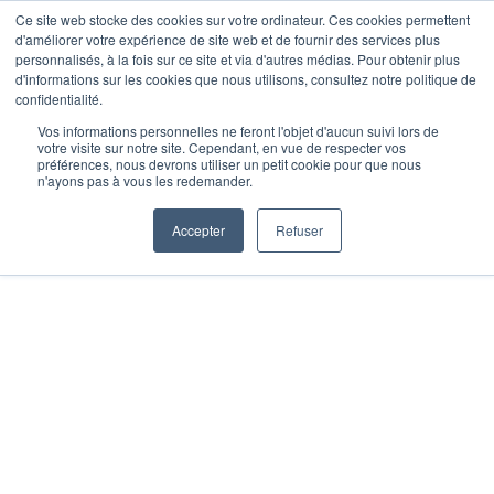
Ce site web stocke des cookies sur votre ordinateur. Ces cookies permettent
d'améliorer votre expérience de site web et de fournir des services plus
Je m’inscris
personnalisés, à la fois sur ce site et via d'autres médias. Pour obtenir plus
d'informations sur les cookies que nous utilisons, consultez notre politique de
confidentialité.
Vos informations personnelles ne feront l'objet d'aucun suivi lors de
votre visite sur notre site. Cependant, en vue de respecter vos
Accueil
»
Nos actualités
»
Premier muscle-
préférences, nous devrons utiliser un petit cookie pour que nous
n'ayons pas à vous les redemander.
up : Le guide pour progresser en 4
semaines
Accepter
Refuser
PREMIER MUSCLE-
UP : LE GUIDE POUR
PROGRESSER EN 4