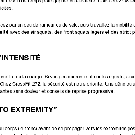
 ont besoin de temps pour gagner en élasticité. Consacrez sys
icités.
ar un peu de rameur ou de vélo, puis travaillez la mobilité des
sité
avec des air squats, des front squats légers et des strict 
’INTENSITÉ
mètre ou la charge. Si vos genoux rentrent sur les squats, si vos
 Chez CrossFit 272, la sécurité est notre priorité. Une gêne o
iantes sans douleur et conseils de reprise progressive.
 TO EXTREMITY”
du corps (le tronc) avant de se propager vers les extrémités (le