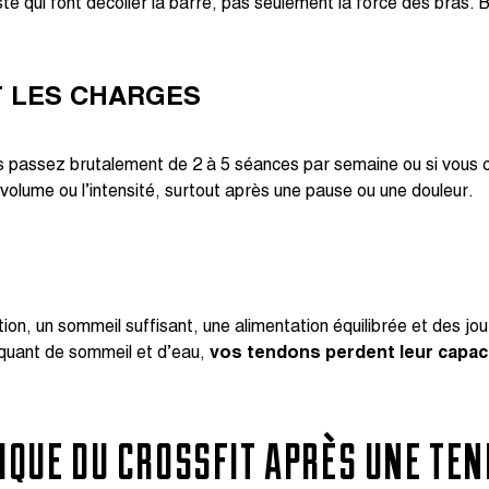
ste qui font décoller la barre, pas seulement la force des bras. 
 LES CHARGES
s passez brutalement de 2 à 5 séances par semaine ou si vous c
e volume ou l’intensité, surtout après une pause ou une douleur.
on, un sommeil suffisant, une alimentation équilibrée et des jo
quant de sommeil et d’eau,
vos tendons perdent leur capac
QUE DU CROSSFIT APRÈS UNE TEN