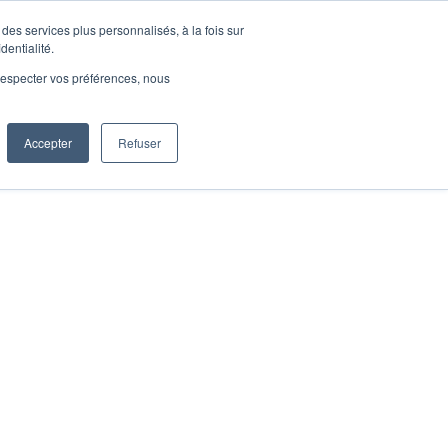
des services plus personnalisés, à la fois sur
dentialité.
Je m’inscris
e respecter vos préférences, nous
Accepter
Refuser
 ET REPRENDRE