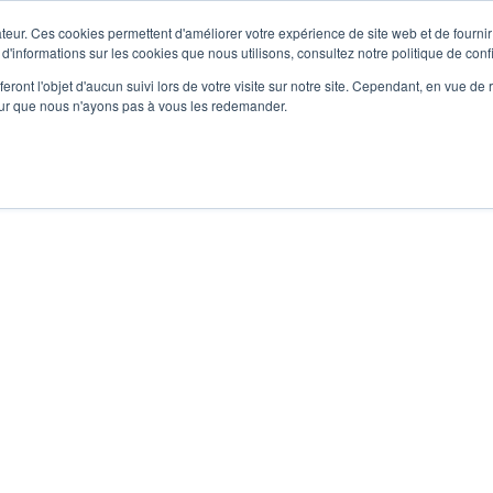
teur. Ces cookies permettent d'améliorer votre expérience de site web et de fournir 
 d'informations sur les cookies que nous utilisons, consultez notre politique de confi
La box
Cours
Coachs
Planning
Tarifs
Actualités
eront l'objet d'aucun suivi lors de votre visite sur notre site. Cependant, en vue d
pour que nous n'ayons pas à vous les redemander.
évenir la douleur et reprendre l’entraînement sans risque
T : PRÉVENIR LA DOULEUR
 RISQUE