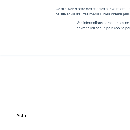
Ce site web stocke des cookies sur votre ordina
ce site et via d'autres médias. Pour obtenir plus
Vos informations personnelles ne f
devrons utiliser un petit cookie 
Accueil
»
Nos actualités
»
Tendinite en CrossFit : pr
TENDINITE EN CROSSFI
L’ENTRAÎNEMENT SANS
Actu
6 juillet 2026