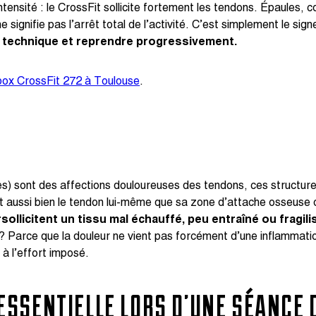
nsité : le CrossFit sollicite fortement les tendons. Épaules, c
 signifie pas l’arrêt total de l’activité. C’est simplement le sig
la technique et reprendre progressivement.
 box CrossFit 272 à Toulouse
.
?
hies) sont des affections douloureuses des tendons, ces structure
nt aussi bien le tendon lui-même que sa zone d’attache osseuse o
llicitent un tissu mal échauffé, peu entraîné ou fragili
oi ? Parce que la douleur ne vient pas forcément d’une inflammat
à l’effort imposé.
ESSENTIELLE LORS D’UNE SÉANCE 