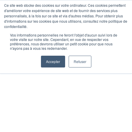
Ce site web stocke des cookies sur votre ordinateur. Ces cookies permettent
d'améliorer votre expérience de site web et de fournir des services plus
Je m’inscris
personnalisés, à la fois sur ce site et via d'autres médias. Pour obtenir plus
d'informations sur les cookies que nous utilisons, consultez notre politique de
confidentialité.
Vos informations personnelles ne feront l'objet d'aucun suivi lors de
votre visite sur notre site. Cependant, en vue de respecter vos
Accueil
»
Nos actualités
»
Manger sain
préférences, nous devrons utiliser un petit cookie pour que nous
n'ayons pas à vous les redemander.
autour de la box CrossFit 272 à Toulouse
Nord
Accepter
Refuser
MANGER SAIN
AUTOUR DE LA BOX
CROSSFIT 272 À