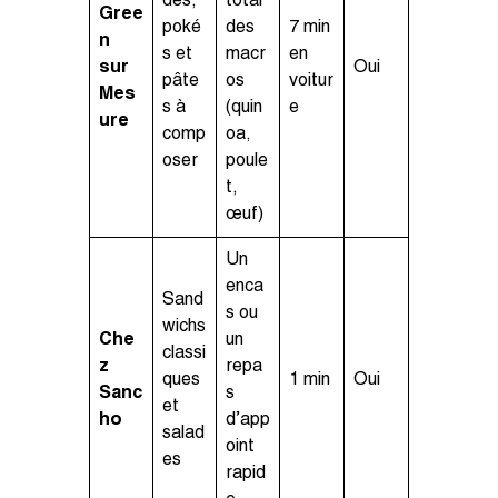
des,
total
Gree
poké
des
7 min
n
s et
macr
en
sur
Oui
pâte
os
voitur
Mes
s à
(quin
e
ure
comp
oa,
oser
poule
t,
œuf)
Un
enca
Sand
s ou
wichs
Che
un
classi
z
repa
ques
1 min
Oui
Sanc
s
et
ho
d’app
salad
oint
es
rapid