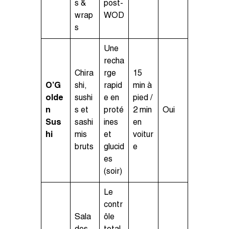
s &
post-
wrap
WOD
s
Une
recha
Chira
rge
15
O’G
shi,
rapid
min à
olde
sushi
e en
pied /
n
s et
proté
2 min
Oui
Sus
sashi
ines
en
hi
mis
et
voitur
bruts
glucid
e
es
(soir)
Le
contr
Sala
ôle