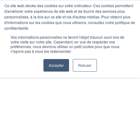
Ce site web stocke des cookies sur votre ordinateur. Ces cookies permettent
d'améliorer votre expérience de site web et de fournir des services plus
Je m’inscris
personnalisés, à la fois sur ce site et via d'autres médias. Pour obtenir plus
d'informations sur les cookies que nous utilisons, consultez notre politique de
confidentialité.
Vos informations personnelles ne feront l'objet d'aucun suivi lors de
votre visite sur notre site. Cependant, en vue de respecter vos
Accueil
»
Nos actualités
»
Profitez de
préférences, nous devrons utiliser un petit cookie pour que nous
n'ayons pas à vous les redemander.
notre offre exclusive et (re)découvrez le
CrossFit !
Accepter
Refuser
PROFITEZ DE NOTRE
OFFRE EXCLUSIVE ET
(RE)DÉCOUVREZ LE