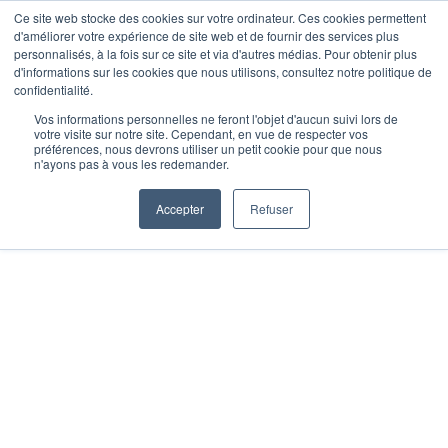
Ce site web stocke des cookies sur votre ordinateur. Ces cookies permettent
d'améliorer votre expérience de site web et de fournir des services plus
Je m’inscris
personnalisés, à la fois sur ce site et via d'autres médias. Pour obtenir plus
d'informations sur les cookies que nous utilisons, consultez notre politique de
confidentialité.
Vos informations personnelles ne feront l'objet d'aucun suivi lors de
votre visite sur notre site. Cependant, en vue de respecter vos
Accueil
»
Nos actualités
»
CrossFit Team
préférences, nous devrons utiliser un petit cookie pour que nous
n'ayons pas à vous les redemander.
Contest, une journée pour vous challenger
!
Accepter
Refuser
CROSSFIT TEAM
CONTEST, UNE
JOURNÉE POUR VOUS